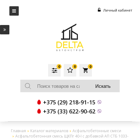
Личный кабинет
0
0
0
local_grocery_store
+375 (29) 218-91-15
+375 (33) 622-90-62
Главная
Каталог материалов
Асфальтобетонные смеси
Асфальтобетонная смесь ЩКПг 40-I с добавкой АП СТБ 1033-