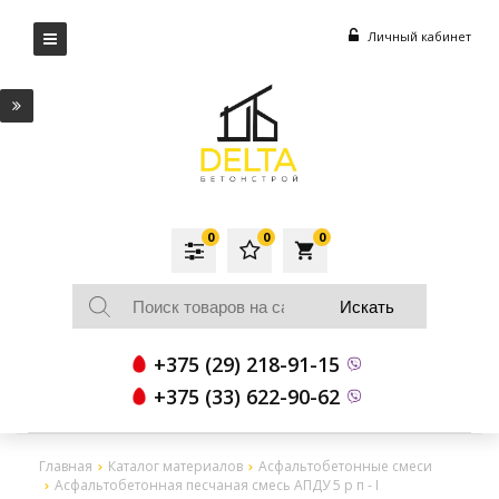
Личный кабинет
0
0
0
local_grocery_store
+375 (29) 218-91-15
+375 (33) 622-90-62
Главная
Каталог материалов
Асфальтобетонные смеси
Асфальтобетонная песчаная смесь АПДУ 5 р п - I