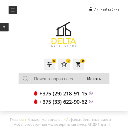
Личный кабинет
0
0
0
local_grocery_store
+375 (29) 218-91-15
+375 (33) 622-90-62
Главная
Каталог материалов
Асфальтобетонные смеси
Асфальтобетонная мелкозернистая смесь АПДУ 1 д м - III