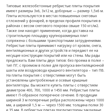
Типовые железобетонные ребристые плиты покрытия
имеют размеры 3х6, 3х12 м, доборные — размер 1,5х6 м.
Плиты используются в местах повышенных снеговых
отложений у фонарей, в пределах профиля покрытия в
районах с весом снегового покрова свыше 150 кгс/м2.
Также они находят применение, когда доставка на
строительную площадку крупноразмерных плит
сопряжена с большими транспортными затруднениями.
Ребристые плиты принимают нагрузку от кровли, снега,
вентиляционных и других устройств и передают ее на
несущие конструкции покрытий или на стены. Мы рады
предложить Вам плиты двух типов: без проема в полке –
тип ПГ; с проемом в полке для пропуска вентиляционной
шахты или воздуховода крышного вентилятора – тип ПВ.
На плиты покрытия с отверстиями могут быть
установлены центробежные и осевые крышные
вентиляторы. Вы можете купить плиты с отверстием
диаметром 400, 700, 1000 и 1450 мм. Ребристые плиты
имеют П-образное поперечное сечение. В продукции
шириной 3 м поперечные ребра расположены через 1000
мм, а шириной 1,5 м — через 1500 мм; толщина полки 30
и 35 мм. В ребристых плитах предусмотрены закладные