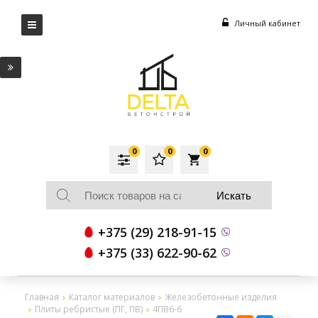
Личный кабинет
0
0
0
local_grocery_store
+375 (29) 218-91-15
+375 (33) 622-90-62
Главная
Каталог материалов
Железобетонные изделия
Плиты ребристые (ПГ, ПВ)
4ПВ6-6