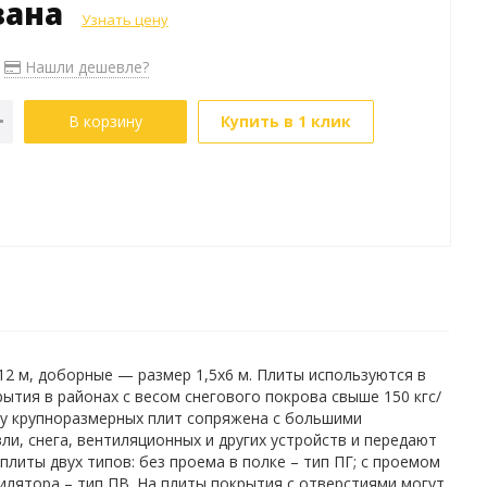
зана
Узнать цену
Нашли дешевле?
В корзину
Купить в 1 клик
2 м, доборные — размер 1,5х6 м. Плиты используются в
тия в районах с весом снегового покрова свыше 150 кгс/
ку крупноразмерных плит сопряжена с большими
и, снега, вентиляционных и других устройств и передают
литы двух типов: без проема в полке – тип ПГ; с проемом
илятора – тип ПВ. На плиты покрытия с отверстиями могут