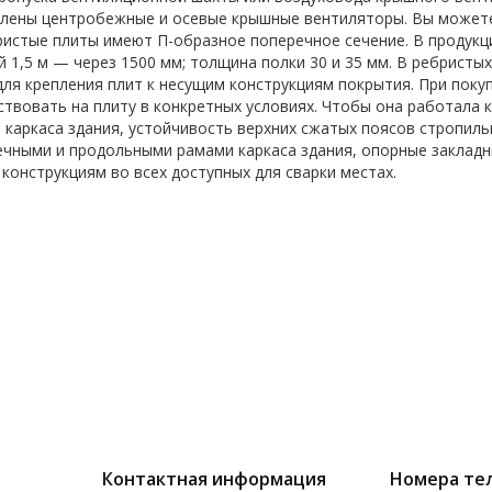
лены центробежные и осевые крышные вентиляторы. Вы можете 
ристые плиты имеют П-образное поперечное сечение. В продукц
й 1,5 м — через 1500 мм; толщина полки 30 и 35 мм. В ребристы
для крепления плит к несущим конструкциям покрытия. При поку
ствовать на плиту в конкретных условиях. Чтобы она работала
 каркаса здания, устойчивость верхних сжатых поясов стропиль
чными и продольными рамами каркаса здания, опорные закладн
конструкциям во всех доступных для сварки местах.
Контактная информация
Номера те