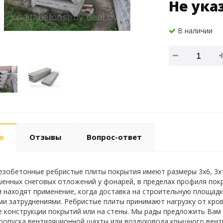
Не ука
В наличии
е
Отзывы
Вопрос-ответ
зобетонные ребристые плиты покрытия имеют размеры 3х6, 3х1
енных снеговых отложений у фонарей, в пределах профиля покры
и находят применение, когда доставка на строительную площад
и затруднениями. Ребристые плиты принимают нагрузку от кровл
е конструкции покрытий или на стены. Мы рады предложить Вам п
пропуска вентиляционной шахты или воздуховода крышного вент