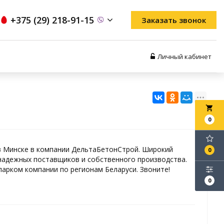
+375 (29) 218-91-15
Заказать звонок
Личный кабинет
local_grocery_store
0
в Минске в компании ДельтаБетонСтрой. Широкий
0
адежных поставщиков и собственного производства.
арком компании по регионам Беларуси. Звоните!
0