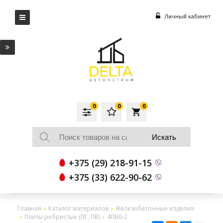
Личный кабинет
0
0
0
local_grocery_store
+375 (29) 218-91-15
+375 (33) 622-90-62
Главная
Каталог материалов
Железобетонные изделия
Плиты ребристые (ПГ, ПВ)
4ПВ6-2