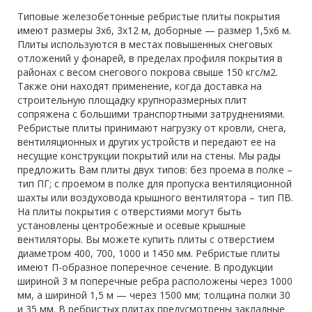
Типовые железобетонные ребристые плиты покрытия
имеют размеры 3х6, 3х12 м, доборные — размер 1,5х6 м.
Плиты используются в местах повышенных снеговых
отложений у фонарей, в пределах профиля покрытия в
районах с весом снегового покрова свыше 150 кгс/м2.
Также они находят применение, когда доставка на
строительную площадку крупноразмерных плит
сопряжена с большими транспортными затруднениями.
Ребристые плиты принимают нагрузку от кровли, снега,
вентиляционных и других устройств и передают ее на
несущие конструкции покрытий или на стены. Мы рады
предложить Вам плиты двух типов: без проема в полке –
тип ПГ; с проемом в полке для пропуска вентиляционной
шахты или воздуховода крышного вентилятора – тип ПВ.
На плиты покрытия с отверстиями могут быть
установлены центробежные и осевые крышные
вентиляторы. Вы можете купить плиты с отверстием
диаметром 400, 700, 1000 и 1450 мм. Ребристые плиты
имеют П-образное поперечное сечение. В продукции
шириной 3 м поперечные ребра расположены через 1000
мм, а шириной 1,5 м — через 1500 мм; толщина полки 30
и 35 мм. В ребристых плитах предусмотрены закладные