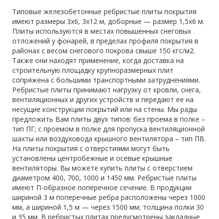
Типовые железобетонные ребристые плиты покрытия
имеют размеры 3х6, 3х12 м, доборные — размер 1,5х6 м.
Плиты используются в местах повышенных снеговых
отложений у фонарей, в пределах профиля покрытия в
районах с весом снегового покрова свыше 150 кгс/м2.
Также они находят применение, когда доставка на
строительную площадку крупноразмерных плит
сопряжена с большими транспортными затруднениями.
Ребристые плиты принимают нагрузку от кровли, снега,
вентиляционных и других устройств и передают ее на
несущие конструкции покрытий или на стены. Мы рады
предложить Вам плиты двух типов: без проема в полке –
тип ПГ; с проемом в полке для пропуска вентиляционной
шахты или воздуховода крышного вентилятора – тип ПВ.
На плиты покрытия с отверстиями могут быть
установлены центробежные и осевые крышные
вентиляторы. Вы можете купить плиты с отверстием
диаметром 400, 700, 1000 и 1450 мм. Ребристые плиты
имеют П-образное поперечное сечение. В продукции
шириной 3 м поперечные ребра расположены через 1000
мм, а шириной 1,5 м — через 1500 мм; толщина полки 30
и 35 мм. В ребристых плитах предусмотрены закладные