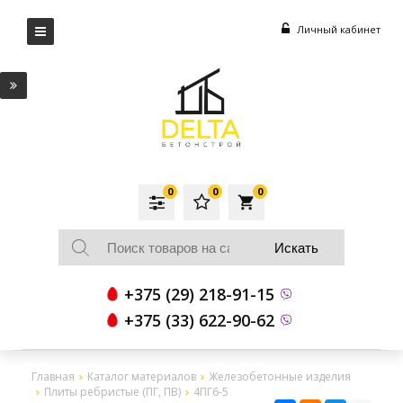
Личный кабинет
0
0
0
local_grocery_store
+375 (29) 218-91-15
+375 (33) 622-90-62
Главная
Каталог материалов
Железобетонные изделия
Плиты ребристые (ПГ, ПВ)
4ПГ6-5