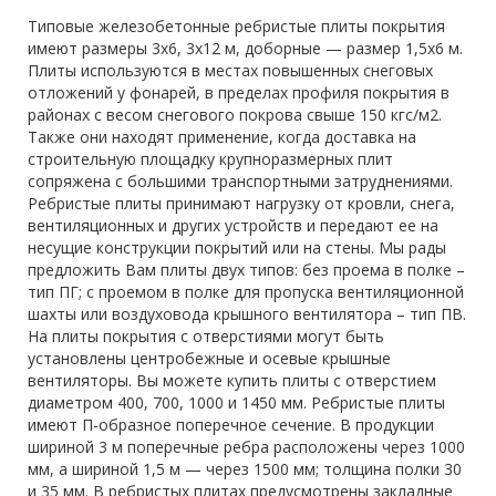
Типовые железобетонные ребристые плиты покрытия
имеют размеры 3х6, 3х12 м, доборные — размер 1,5х6 м.
Плиты используются в местах повышенных снеговых
отложений у фонарей, в пределах профиля покрытия в
районах с весом снегового покрова свыше 150 кгс/м2.
Также они находят применение, когда доставка на
строительную площадку крупноразмерных плит
сопряжена с большими транспортными затруднениями.
Ребристые плиты принимают нагрузку от кровли, снега,
вентиляционных и других устройств и передают ее на
несущие конструкции покрытий или на стены. Мы рады
предложить Вам плиты двух типов: без проема в полке –
тип ПГ; с проемом в полке для пропуска вентиляционной
шахты или воздуховода крышного вентилятора – тип ПВ.
На плиты покрытия с отверстиями могут быть
установлены центробежные и осевые крышные
вентиляторы. Вы можете купить плиты с отверстием
диаметром 400, 700, 1000 и 1450 мм. Ребристые плиты
имеют П-образное поперечное сечение. В продукции
шириной 3 м поперечные ребра расположены через 1000
мм, а шириной 1,5 м — через 1500 мм; толщина полки 30
и 35 мм. В ребристых плитах предусмотрены закладные