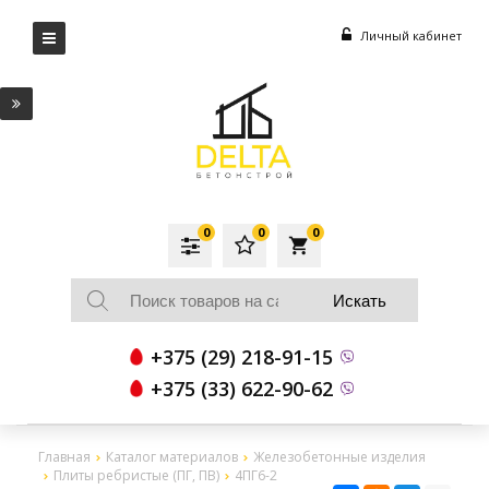
Личный кабинет
0
0
0
local_grocery_store
+375 (29) 218-91-15
+375 (33) 622-90-62
Главная
Каталог материалов
Железобетонные изделия
Плиты ребристые (ПГ, ПВ)
4ПГ6-2