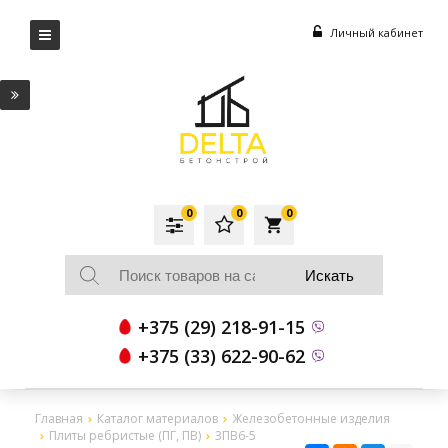
Личный кабинет
0
0
0
local_grocery_store
+375 (29) 218-91-15
+375 (33) 622-90-62
Главная
Каталог материалов
Железобетонные изделия
Плиты ребристые (ПГ, ПВ)
3ПВ6-5