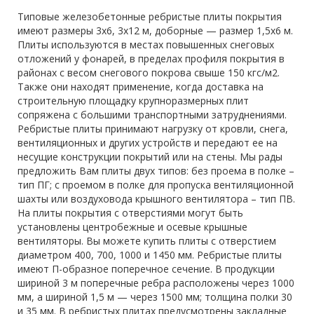
Типовые железобетонные ребристые плиты покрытия
имеют размеры 3х6, 3х12 м, доборные — размер 1,5х6 м.
Плиты используются в местах повышенных снеговых
отложений у фонарей, в пределах профиля покрытия в
районах с весом снегового покрова свыше 150 кгс/м2.
Также они находят применение, когда доставка на
строительную площадку крупноразмерных плит
сопряжена с большими транспортными затруднениями.
Ребристые плиты принимают нагрузку от кровли, снега,
вентиляционных и других устройств и передают ее на
несущие конструкции покрытий или на стены. Мы рады
предложить Вам плиты двух типов: без проема в полке –
тип ПГ; с проемом в полке для пропуска вентиляционной
шахты или воздуховода крышного вентилятора – тип ПВ.
На плиты покрытия с отверстиями могут быть
установлены центробежные и осевые крышные
вентиляторы. Вы можете купить плиты с отверстием
диаметром 400, 700, 1000 и 1450 мм. Ребристые плиты
имеют П-образное поперечное сечение. В продукции
шириной 3 м поперечные ребра расположены через 1000
мм, а шириной 1,5 м — через 1500 мм; толщина полки 30
и 35 мм. В ребристых плитах предусмотрены закладные