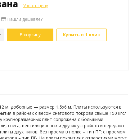
зана
Узнать цену
Нашли дешевле?
В корзину
Купить в 1 клик
2 м, доборные — размер 1,5х6 м. Плиты используются в
тия в районах с весом снегового покрова свыше 150 кгс/
ку крупноразмерных плит сопряжена с большими
и, снега, вентиляционных и других устройств и передают
литы двух типов: без проема в полке – тип ПГ; с проемом
илятора – тип ПВ. На плиты покрытия с отверстиями могут