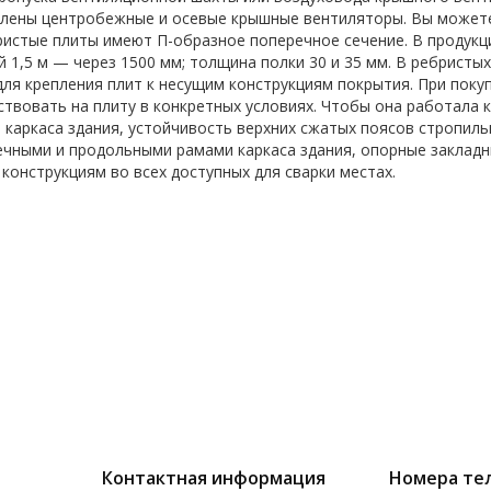
лены центробежные и осевые крышные вентиляторы. Вы можете 
ристые плиты имеют П-образное поперечное сечение. В продукц
й 1,5 м — через 1500 мм; толщина полки 30 и 35 мм. В ребристы
для крепления плит к несущим конструкциям покрытия. При поку
ствовать на плиту в конкретных условиях. Чтобы она работала
 каркаса здания, устойчивость верхних сжатых поясов стропиль
чными и продольными рамами каркаса здания, опорные закладн
конструкциям во всех доступных для сварки местах.
Контактная информация
Номера те