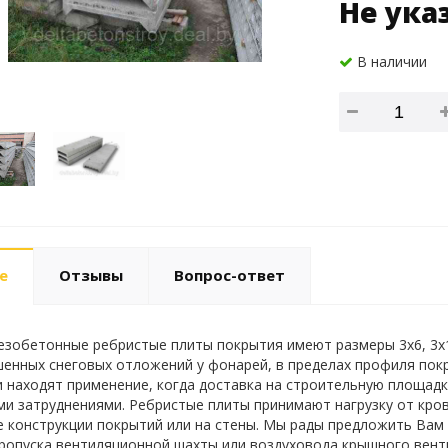
Не ука
В наличии
е
Отзывы
Вопрос-ответ
зобетонные ребристые плиты покрытия имеют размеры 3х6, 3х1
енных снеговых отложений у фонарей, в пределах профиля покры
и находят применение, когда доставка на строительную площад
и затруднениями. Ребристые плиты принимают нагрузку от кровл
е конструкции покрытий или на стены. Мы рады предложить Вам п
пропуска вентиляционной шахты или воздуховода крышного вент