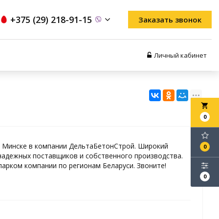
+375 (29) 218-91-15
Заказать звонок
Личный кабинет
local_grocery_store
0
в Минске в компании ДельтаБетонСтрой. Широкий
0
адежных поставщиков и собственного производства.
арком компании по регионам Беларуси. Звоните!
0