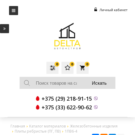
Личный кабинет
0
0
0
local_grocery_store
+375 (29) 218-91-15
+375 (33) 622-90-62
Главная
Каталог материалов
Железобетонные изделия
Плиты ребристые (ПГ, ПВ)
1ПВ6-4