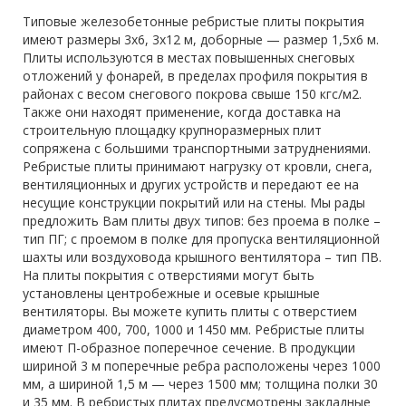
Типовые железобетонные ребристые плиты покрытия
имеют размеры 3х6, 3х12 м, доборные — размер 1,5х6 м.
Плиты используются в местах повышенных снеговых
отложений у фонарей, в пределах профиля покрытия в
районах с весом снегового покрова свыше 150 кгс/м2.
Также они находят применение, когда доставка на
строительную площадку крупноразмерных плит
сопряжена с большими транспортными затруднениями.
Ребристые плиты принимают нагрузку от кровли, снега,
вентиляционных и других устройств и передают ее на
несущие конструкции покрытий или на стены. Мы рады
предложить Вам плиты двух типов: без проема в полке –
тип ПГ; с проемом в полке для пропуска вентиляционной
шахты или воздуховода крышного вентилятора – тип ПВ.
На плиты покрытия с отверстиями могут быть
установлены центробежные и осевые крышные
вентиляторы. Вы можете купить плиты с отверстием
диаметром 400, 700, 1000 и 1450 мм. Ребристые плиты
имеют П-образное поперечное сечение. В продукции
шириной 3 м поперечные ребра расположены через 1000
мм, а шириной 1,5 м — через 1500 мм; толщина полки 30
и 35 мм. В ребристых плитах предусмотрены закладные