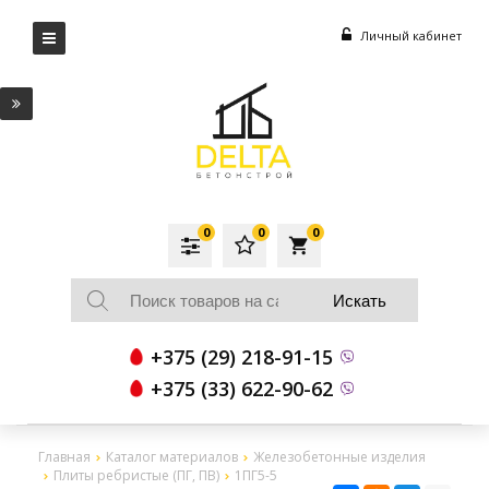
Личный кабинет
0
0
0
local_grocery_store
+375 (29) 218-91-15
+375 (33) 622-90-62
Главная
Каталог материалов
Железобетонные изделия
Плиты ребристые (ПГ, ПВ)
1ПГ5-5