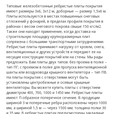
Типовые железобетонные ребристые плиты покрытия
имеют размеры 3х6, 3х12 м, доборные — размер 1,5х6 м.
Плиты используются в местах повышенных снеговых
отложений у фонарей, в пределах профиля покрытия в
районах с весом снегового покрова свыше 150 кгс/м2.
Также они находят применение, когда доставка на
строительную площадку крупноразмерных плит
сопряжена с большими транспортными затруднениями.
Ребристые плиты принимают нагрузку от кровли, снега,
вентиляционных и других устройств и передают ее на
несущие конструкции покрытий или на стены. Мы рады
предложить Вам плиты двух типов: без проема в полке –
тип ПГ; с проемом в полке для пропуска вентиляционной
шахты или воздуховода крышного вентилятора – тип ПВ.
На плиты покрытия с отверстиями могут быть
установлены центробежные и осевые крышные
вентиляторы. Вы можете купить плиты с отверстием
диаметром 400, 700, 1000 и 1450 мм. Ребристые плиты
имеют П-образное поперечное сечение. В продукции
шириной 3 м поперечные ребра расположены через 1000
мм, а шириной 1,5 м — через 1500 мм; толщина полки 30
и 35 мм. В ребристых плитах предусмотрены закладные