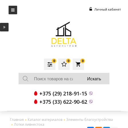
Личный кабинет
0
0
0
local_grocery_store
+375 (29) 218-91-15
+375 (33) 622-90-62
Главная
Каталог материалов
Элементы благоустройства
Лотки ливнестока