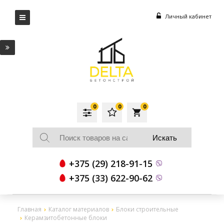
Личный кабинет
0
0
0
local_grocery_store
+375 (29) 218-91-15
+375 (33) 622-90-62
Главная
Каталог материалов
Блоки строительные
Керамзитобетонные блоки