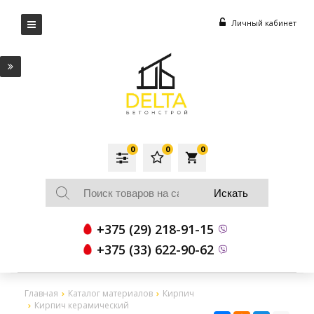
Личный кабинет
0
0
0
local_grocery_store
+375 (29) 218-91-15
+375 (33) 622-90-62
Главная
Каталог материалов
Кирпич
Кирпич керамический