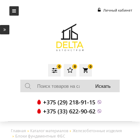
Личный кабинет
0
0
0
local_grocery_store
+375 (29) 218-91-15
+375 (33) 622-90-62
Главная
Каталог материалов
Железобетонные изделия
Блоки фундаментные ФБС