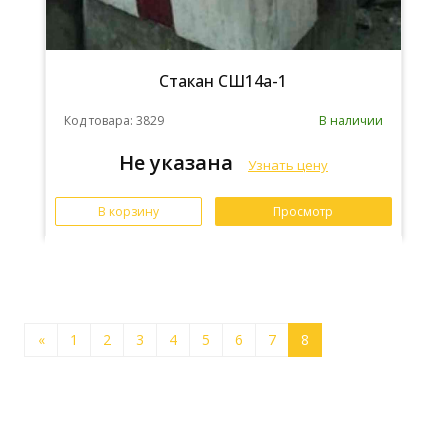
Стакан СШ14а-1
Код товара: 3829
В наличии
Не указана
Узнать цену
В корзину
Просмотр
«
1
2
3
4
5
6
7
8