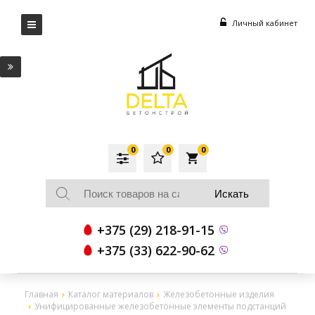
Личный кабинет
0
0
0
local_grocery_store
+375 (29) 218-91-15
+375 (33) 622-90-62
Главная
Каталог материалов
Железобетонные изделия
Унифицированные железобетонные элементы подстанций