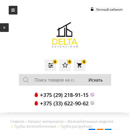
Личный кабинет
0
0
0
local_grocery_store
+375 (29) 218-91-15
+375 (33) 622-90-62
Главная
Каталог материалов
Железобетонные изделия
Трубы железобетонные
Труба раструбная