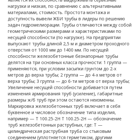
нагрузки и низкая, по сравнению с альтернативными
материалами, стоимость. Простота монтажа и
доступность вывели ЖБИ трубы в лидеры по решению
задач гидромелиорации. Трубы отличаются между собой
геометрическими размерами и характеристиками по
несущей способности (по нагрузке). На предприятии
выпускают трубы длиной 2,5 м и диаметром проходного
отверстия от 1000 мм до 1400 мм. По несущей
способности железобетонные безнапорные трубы
делятся на три основных класса прочности: 1 группа —
применяются, при условии засыпки грунтом до 2-х
метров до верха трубы; 2 группа — до 4-х метров от
верха трубы; 3 группа — до 6-ти метров от верха трубы;
Увеличение несущей способности добивается путем
изменения армирования труб (усиление), габаритные
размеры ж/б труб при этом остаются неизменны.
Маркировка железобетонных труб включает в себя
буквенное и числовое обозначение типа изделия,
например — Т 100.25-2Н Т 100.25-2Н — обозначение
труб железобетонных раструбных, где: Т —
цилиндрическая раструбная труба со стыковым
соединением (уплотняется герметиком, другими