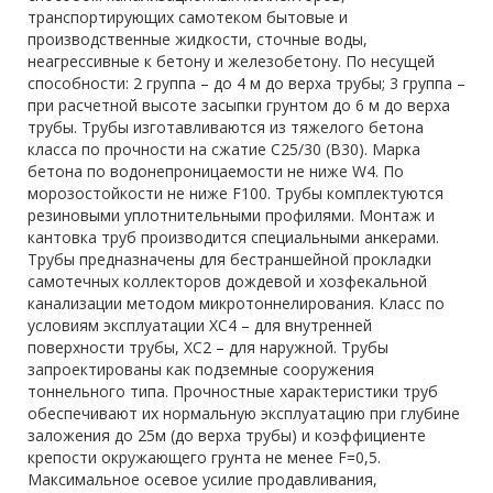
транспортирующих самотеком бытовые и
производственные жидкости, сточные воды,
неагрессивные к бетону и железобетону. По несущей
способности: 2 группа – до 4 м до верха трубы; 3 группа –
при расчетной высоте засыпки грунтом до 6 м до верха
трубы. Трубы изготавливаются из тяжелого бетона
класса по прочности на сжатие С25/30 (В30). Марка
бетона по водонепроницаемости не ниже W4. По
морозостойкости не ниже F100. Трубы комплектуются
резиновыми уплотнительными профилями. Монтаж и
кантовка труб производится специальными анкерами.
Трубы предназначены для бестраншейной прокладки
самотечных коллекторов дождевой и хозфекальной
канализации методом микротоннелирования. Класс по
условиям эксплуатации ХС4 – для внутренней
поверхности трубы, ХС2 – для наружной. Трубы
запроектированы как подземные сооружения
тоннельного типа. Прочностные характеристики труб
обеспечивают их нормальную эксплуатацию при глубине
заложения до 25м (до верха трубы) и коэффициенте
крепости окружающего грунта не менее F=0,5.
Максимальное осевое усилие продавливания,