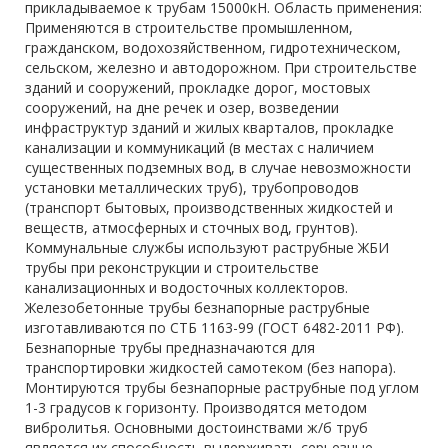
прикладываемое к трубам 15000кН. Область применения:
Применяются в строительстве промышленном,
гражданском, водохозяйственном, гидротехническом,
сельском, железно и автодорожном. При строительстве
зданий и сооружений, прокладке дорог, мостовых
сооружений, на дне речек и озер, возведении
инфраструктур зданий и жилых кварталов, прокладке
канализации и коммуникаций (в местах с наличием
существенных подземных вод, в случае невозможности
установки металлических труб), трубопроводов
(транспорт бытовых, производственных жидкостей и
веществ, атмосферных и сточных вод, грунтов).
Коммунальные службы используют раструбные ЖБИ
трубы при реконструкции и строительстве
канализационных и водосточных коллекторов.
Железобетонные трубы безнапорные раструбные
изготавливаются по СТБ 1163-99 (ГОСТ 6482-2011 РФ).
Безнапорные трубы предназначаются для
транспортировки жидкостей самотеком (без напора).
Монтируются трубы безнапорные раструбные под углом
1-3 градусов к горизонту. Производятся методом
вибролитья. Основными достоинствами ж/б труб
является их способность выдерживать серьезные