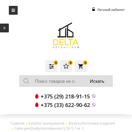
Личный кабинет
0
0
0
local_grocery_store
+375 (29) 218-91-15
+375 (33) 622-90-62
Главная
Каталог материалов
Железобетонные изделия
Свая центрифугированная Ц 56-5,7 м -1