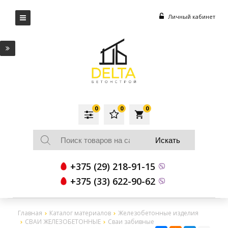
Личный кабинет
0
0
0
local_grocery_store
+375 (29) 218-91-15
+375 (33) 622-90-62
Главная
Каталог материалов
Железобетонные изделия
СВАИ ЖЕЛЕЗОБЕТОННЫЕ
Сваи забивные