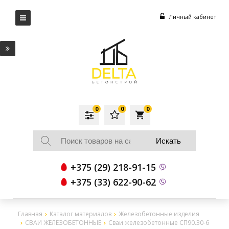
Личный кабинет
0
0
0
local_grocery_store
+375 (29) 218-91-15
+375 (33) 622-90-62
Главная
Каталог материалов
Железобетонные изделия
СВАИ ЖЕЛЕЗОБЕТОННЫЕ
Сваи железобетонные СП90.30-6