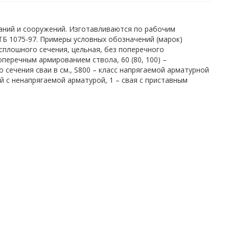
аний и сооружений. Изготавливаются по рабочим
СТБ 1075-97. Примеры условных обозначений (марок)
о сплошного сечения, цельная, без поперечного
оперечным армированием ствола, 60 (80, 100) –
 сечения сваи в см., S800 – класс напрягаемой арматурной
й с ненапрягаемой арматурой, 1 – свая с приставным