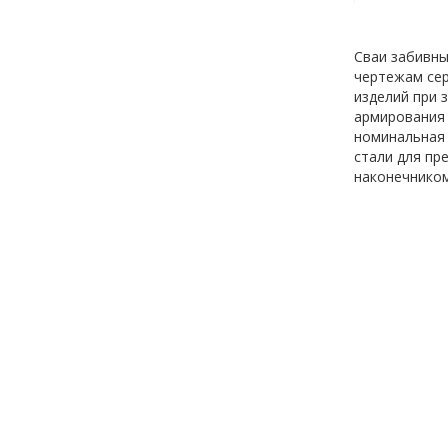
Сваи забивны
чертежам сер
изделий при з
армирования 
номинальная 
стали для пр
наконечником