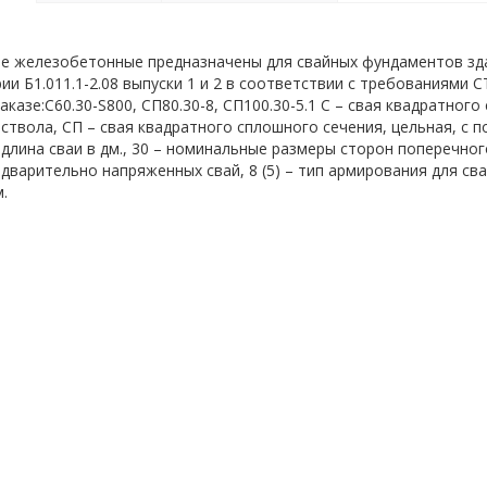
е железобетонные предназначены для свайных фундаментов зд
ии Б1.011.1-2.08 выпуски 1 и 2 в соответствии с требованиями 
аказе:С60.30-S800, СП80.30-8, СП100.30-5.1 С – свая квадратног
ствола, СП – свая квадратного сплошного сечения, цельная, с п
длина сваи в дм., 30 – номинальные размеры сторон поперечного
едварительно напряженных свай, 8 (5) – тип армирования для сва
.