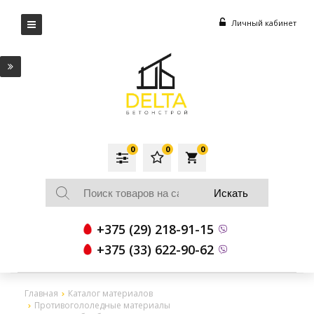
Личный кабинет
0
0
0
local_grocery_store
+375 (29) 218-91-15
+375 (33) 622-90-62
Главная
Каталог материалов
Противогололедные материалы