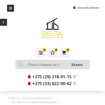
Личный кабинет
0
0
0
local_grocery_store
+375 (29) 218-91-15
+375 (33) 622-90-62
Главная
Каталог материалов
Противогололедные материалы