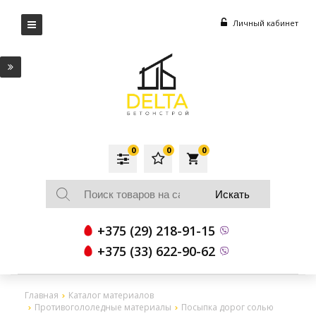
Личный кабинет
0
0
0
local_grocery_store
+375 (29) 218-91-15
+375 (33) 622-90-62
Главная
Каталог материалов
Противогололедные материалы
Посыпка дорог солью