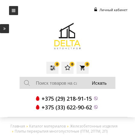
Личный кабинет
0
0
0
local_grocery_store
+375 (29) 218-91-15
+375 (33) 622-90-62
Главная
Каталог материалов
Железобетонные изделия
Плиты перекрытия многопустотные (ПТМ, 2ПТМ, 2П)