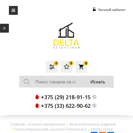
Личный кабинет
0
0
0
local_grocery_store
+375 (29) 218-91-15
+375 (33) 622-90-62
Главная
Каталог материалов
Железобетонные изделия
Плиты перекрытий каналов (Теплотрасс)
Плиты лотка