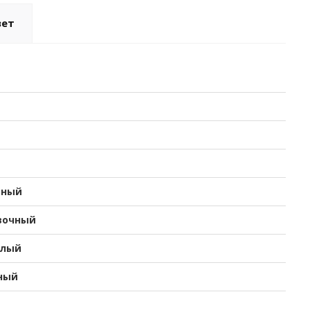
вет
тный
вочный
елый
ный