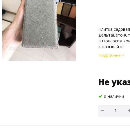
Плитка садовая
ДельтаБетонСтр
автопарком ком
заказывайте!
Подробнее
Не ука
В наличии