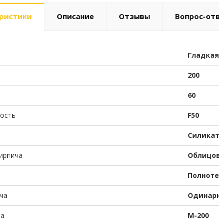
ристики
Описание
Отзывы
Вопрос-от
Гладкая
200
60
ость
F50
Силика
ирпича
Облицо
Полнот
ча
Одинар
ча
М-200