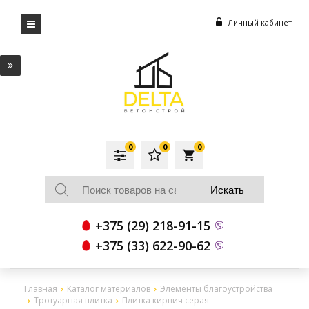
Личный кабинет
0
0
0
local_grocery_store
+375 (29) 218-91-15
+375 (33) 622-90-62
Главная
Каталог материалов
Элементы благоустройства
Тротуарная плитка
Плитка кирпич серая