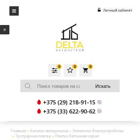
Личный кабинет
0
0
0
local_grocery_store
+375 (29) 218-91-15
+375 (33) 622-90-62
Главная
Каталог материалов
Элементы благоустройства
Тротуарная плитка
Плитка бетонная серая