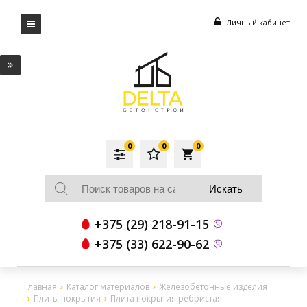
Личный кабинет
0
0
0
local_grocery_store
+375 (29) 218-91-15
+375 (33) 622-90-62
Главная
Каталог материалов
Железобетонные изделия
Плиты покрытия
Плита покрытия ребристая