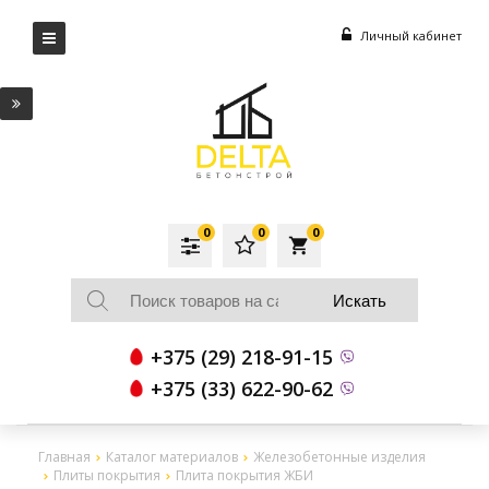
Личный кабинет
0
0
0
local_grocery_store
+375 (29) 218-91-15
+375 (33) 622-90-62
Главная
Каталог материалов
Железобетонные изделия
Плиты покрытия
Плита покрытия ЖБИ