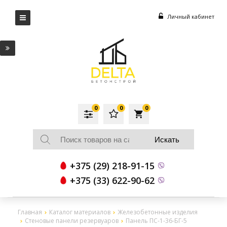
Личный кабинет
0
0
0
local_grocery_store
+375 (29) 218-91-15
+375 (33) 622-90-62
Главная
Каталог материалов
Железобетонные изделия
Стеновые панели резервуаров
Панель ПС-1-36-БГ-5