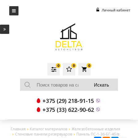
Личный кабинет
0
0
0
local_grocery_store
+375 (29) 218-91-15
+375 (33) 622-90-62
Главная
Каталог материалов
Железобетонные изделия
Стеновые панели резервуаров
Панель ПС-1-36-БГ-4б/в