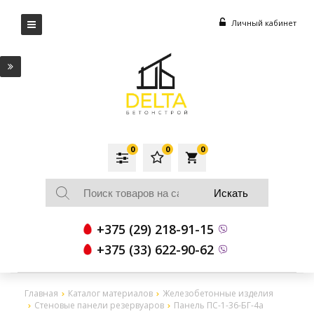
Личный кабинет
0
0
0
local_grocery_store
+375 (29) 218-91-15
+375 (33) 622-90-62
Главная
Каталог материалов
Железобетонные изделия
Стеновые панели резервуаров
Панель ПС-1-36-БГ-4а