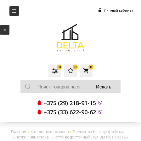
Личный кабинет
0
0
0
local_grocery_store
+375 (29) 218-91-15
+375 (33) 622-90-62
Главная
Каталог материалов
Элементы благоустройства
Лотки ливнестока
Лоток водосточный ЛВК ВМ Plus 100 №6