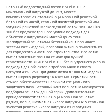
Бетонный водоотводный лоток BM Plus 100 с
максимальной нагрузкой до 25 т, может
комплектоваться стальной оцинкованной решеткой,
бетонной крышкой, стальной ячеистой решеткой или
чугунной решеткой Мелкосидящий лоток ЛВК ВМ Plus
100 без предусмотренного уклона подходит для
объектов с нагрузочной массой до 25 тонн.
Маскируемый решетками бетонный кант повышает
эстетичность изделий, позволяя активно применять их
для городского и частного строительства. Все лотки
имеют защитные пазы на стыках для лучшей
герметичности. ЛВК ВМ Plus 100 без внутреннего уклона
подходит для объектов с требованиями к классу
нагрузки A15-C250. При длине лотка в 1000 мм. изделия
имеют ширину (верх/низ) 163/165 мм. Герметичность
стыков обеспечивается наличием специального
защитного паза. Бетонный кант полностью маскируется
подбором решеток данной серии. Дополнительные
принадлежности: стальная оцинкованная решетка:
рядная, волна, шахматная - класс нагрузки A15 стальная
ячеистая решётка - класс нагрузки B125 чугунная
решетка - класс нагрузки C250 бетонная крышка - класс