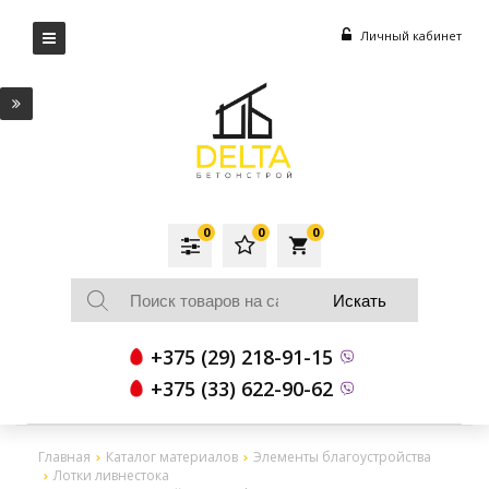
Личный кабинет
0
0
0
local_grocery_store
+375 (29) 218-91-15
+375 (33) 622-90-62
Главная
Каталог материалов
Элементы благоустройства
Лотки ливнестока