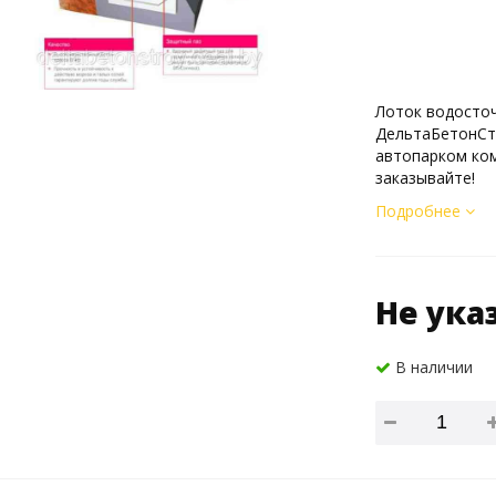
Лоток водосточ
ДельтаБетонСтр
автопарком ком
заказывайте!
Подробнее
Не ука
В наличии