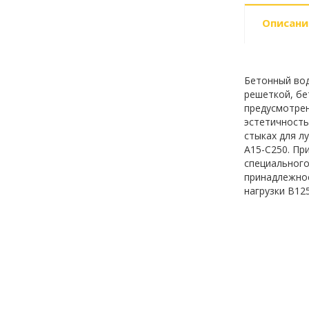
Описани
Бетонный вод
решеткой, бе
предусмотрен
эстетичность
стыках для л
A15-C250. Пр
специального
принадлежнос
нагрузки B125