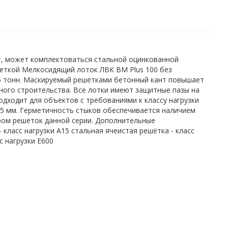
т, может комплектоваться стальной оцинкованной
шеткой Мелкосидящий лоток ЛВК ВМ Plus 100 без
25 тонн. Маскируемый решетками бетонный кант повышает
тного строительства. Все лотки имеют защитные пазы на
одходит для объектов с требованиями к классу нагрузки
165 мм. Герметичность стыков обеспечивается наличием
ром решеток данной серии. Дополнительные
 класс нагрузки A15 стальная ячеистая решётка - класс
с нагрузки E600