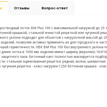
е
Отзывы
Вопрос-ответ
оотводный лоток BM Plus 100 с максимальной нагрузкой до 25 
тонной крышкой, стальной ячеистой решеткой или чугунной ре
ного уклона подходит для объектов с нагрузочной массой до 
 изделий, позволяя активно применять их для городского и час
учшей герметичности. ЛВК ВМ Plus 100 без внутреннего уклона п
и длине лотка в 1000 мм. изделия имеют ширину (верх/низ) 163/
 защитного паза. Бетонный кант полностью маскируется подбо
ти: стальная оцинкованная решетка: рядная, волна, шахматная -
 чугунная решетка - класс нагрузки C250 бетонная крышка - клас