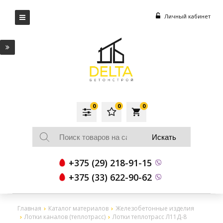
Личный кабинет
0
0
0
local_grocery_store
+375 (29) 218-91-15
+375 (33) 622-90-62
Главная
Каталог материалов
Железобетонные изделия
Лотки каналов (теплотрасс)
Лотки теплотрасс Л11Д-8