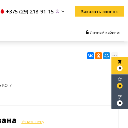
+375 (29) 218-91-15
Заказать звонок
Личный кабинет
local_grocery_store
0
е КО-7
0
0
зана
Узнать цену