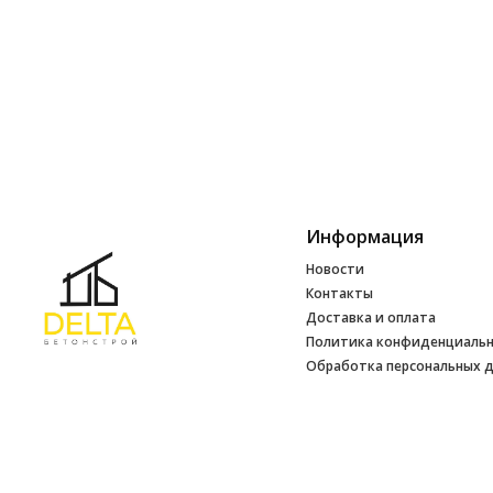
Информация
Новости
Контакты
Доставка и оплата
Политика конфиденциаль
Обработка персональных 
Инфо
УНП 692165648
№ 500520 от 15.01.2017 г
№ 692165648 от 14.07.2017 г. выдано
Минским райисполкомом