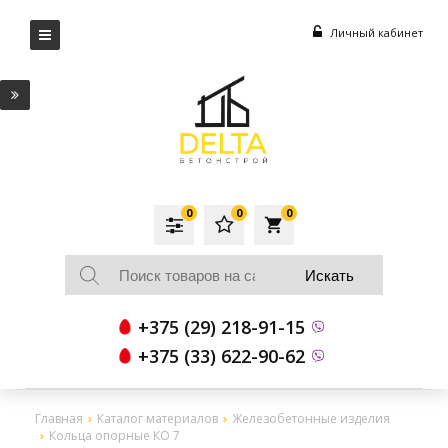
Личный кабинет
0
0
0
local_grocery_store
+375 (29) 218-91-15
+375 (33) 622-90-62
Главная
Каталог материалов
Железобетонные изделия
Кольца опорные КО 7