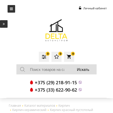
Личный кабинет
0
0
0
local_grocery_store
+375 (29) 218-91-15
+375 (33) 622-90-62
Главная
Каталог материалов
Кирпич
Кирпич керамический
Кирпич красный пустотелый