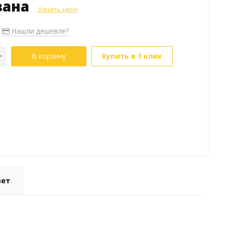
зана
Узнать цену
Нашли дешевле?
В корзину
Купить в 1 клик
вет