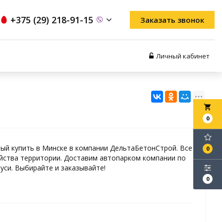
+375 (29) 218-91-15
Заказать звонок
Личный кабинет
local_grocery_store
0
й купить в Минске в компании ДельтаБетонСтрой. Все
0
йства территории. Доставим автопарком компании по
уси. Выбирайте и заказывайте!
0