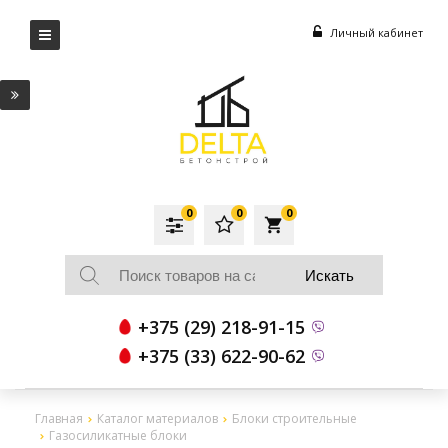
Личный кабинет
0
0
0
local_grocery_store
+375 (29) 218-91-15
+375 (33) 622-90-62
Главная
Каталог материалов
Блоки строительные
Газосиликатные блоки