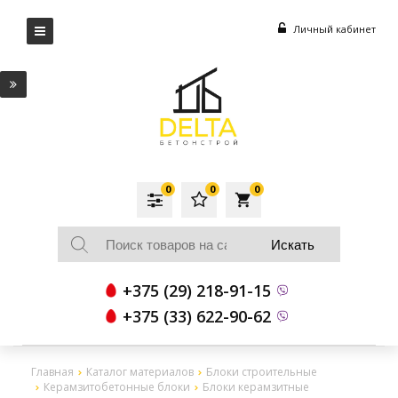
Личный кабинет
0
0
0
local_grocery_store
+375 (29) 218-91-15
+375 (33) 622-90-62
Главная
Каталог материалов
Блоки строительные
Керамзитобетонные блоки
Блоки керамзитные