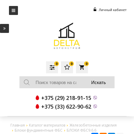
Личный кабинет
0
0
0
local_grocery_store
+375 (29) 218-91-15
+375 (33) 622-90-62
Главная
Каталог материалов
Железобетонные изделия
Блоки фундаментные ФБС
БЛОКИ ФБС9.6.6