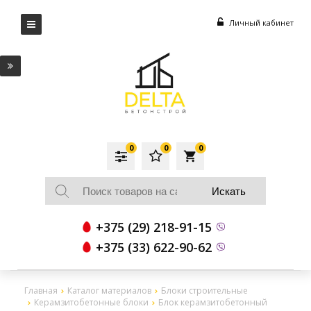
Личный кабинет
0
0
0
local_grocery_store
+375 (29) 218-91-15
+375 (33) 622-90-62
Главная
Каталог материалов
Блоки строительные
Керамзитобетонные блоки
Блок керамзитобетонный