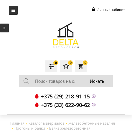
Личный кабинет
0
0
0
local_grocery_store
+375 (29) 218-91-15
+375 (33) 622-90-62
Главная
Каталог материалов
Железобетонные изделия
Прогоны и балки
Балка железобетонная