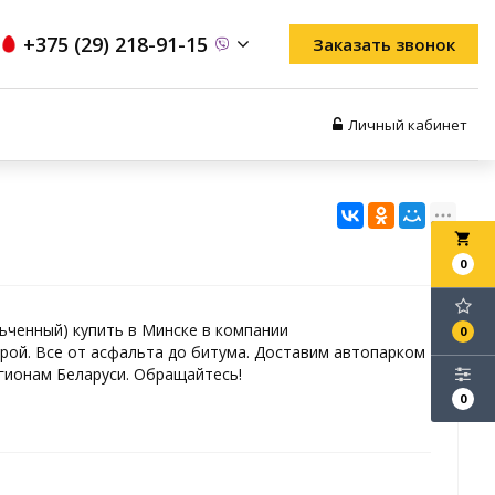
+375 (29) 218-91-15
Заказать звонок
Личный кабинет
local_grocery_store
0
ьченный) купить в Минске в компании
0
ой. Все от асфальта до битума. Доставим автопарком
гионам Беларуси. Обращайтесь!
0