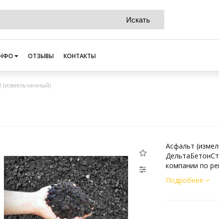
НФО
ОТЗЫВЫ
КОНТАКТЫ
т (измельченный)
Асфальт (измел
ДельтаБетонСтр
компании по ре
Подробнее