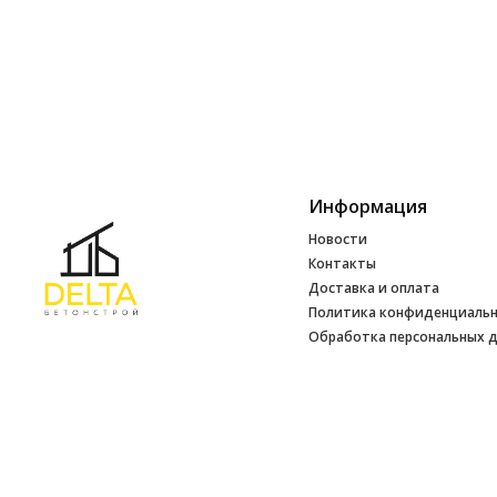
Информация
Новости
Контакты
Доставка и оплата
Политика конфиденциаль
Обработка персональных 
Инфо
УНП 692165648
№ 500520 от 15.01.2017 г
№ 692165648 от 14.07.2017 г. выдано
Минским райисполкомом