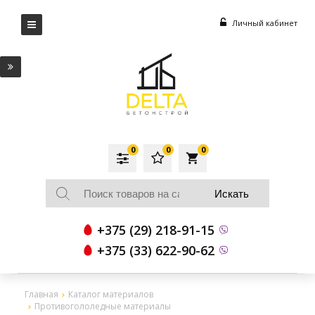
Личный кабинет
0
0
0
local_grocery_store
+375 (29) 218-91-15
+375 (33) 622-90-62
Главная
Каталог материалов
Противогололедные материалы